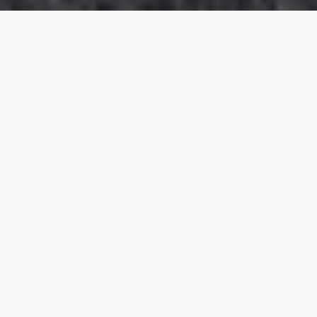
Homepage
Referenzen
Baumschule Zulauf AG
BAUMSCHULE ZULAUF AG,
SCHINZNACH DORF
Projekt-Details
Nutzung
Büro- und Sitzungsräume