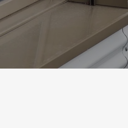
Homepage
Referenzen
Ersatzneubau Kantonsschule
ERSAT