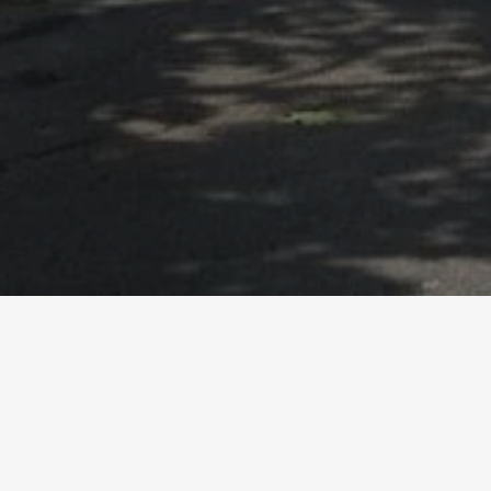
Homepage
Referenzen
Garderie Cery CHUV