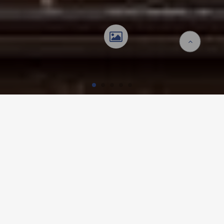
Homepage
Referenzen
Suurstoffi S6
SUURSTOFFI S6, ROTKREUZ