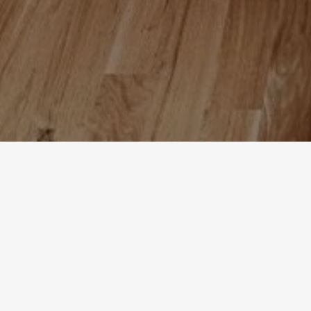
Homepage
Referenzen
Wohngebäude Hirtenweg
WO