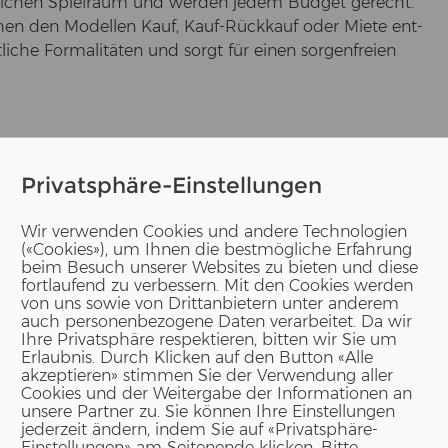
­mög­li­chen Spiel­raum und wer­den jedem Bud­get ge­recht.
hen den Mo­del­len Kauf, Kauf-​Rückkauf oder Miete ent­
li­che For­ma­li­tä­ten und sorgt für einen sor­gen­frei­en
i der Nut­zung von An­fang an eine dau­er­haf­te Lö­sung
Privatsphäre-Einstellungen
den ist. Falls sich die lang­fris­ti­gen Pläne ver­än­dern und
igt wer­den, so un­ter­stützt ERNE den Kun­den beim Wei­
Wir verwenden Cookies und andere Technologien
(«Cookies»), um Ihnen die bestmögliche Erfahrung
beim Besuch unserer Websites zu bieten und diese
fortlaufend zu verbessern. Mit den Cookies werden
von uns sowie von Drittanbietern unter anderem
paar Jahre be­nö­tigt und er das Ge­bäu­de wäh­rend
auch personenbezogene Daten verarbeitet. Da wir
­on Kauf-​Rückkauf an: Die Kon­di­tio­nen für den Rück­kauf
Ihre Privatsphäre respektieren, bitten wir Sie um
Erlaubnis. Durch Klicken auf den Button «Alle
m­mert sich nach Ver­trags­ab­lauf um den Rück­trans­
akzeptieren» stimmen Sie der Verwendung aller
Cookies und der Weitergabe der Informationen an
unsere Partner zu. Sie können Ihre Einstellungen
jederzeit ändern, indem Sie auf «Privatsphäre-
Einstellungen» am Seitenende klicken. Bitte