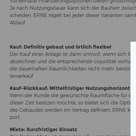
Vor­teil­haf­te Fi­nan­zie­rungs­op­tio­nen bie­ten grösst
Je nach Nut­zungs­dau­er kann sich der Bau­herr zwi­sc
schei­den. ERNE re­gelt bei jeder die­ser Va­ri­an­ten sämt­
Ab­lauf.
Kauf: De­fi­ni­tiv ge­baut und ört­lich fle­xi­bel
Der Kauf einer An­la­ge ist dann sinn­voll, wenn sich be
ab­zeich­net und die ent­spre­chen­de Li­qui­di­tät vor­han­
die dau­er­haf­ten Räum­lich­kei­ten nicht mehr be­nö­t
ter­ver­kauf.
Kauf-​Rückkauf: Mit­tel­fris­ti­ger Nut­zungs­ho­ri­zont
Wenn der Kunde die ge­wünsch­te Raum­flä­che für ein 
die­ser Zeit be­sit­zen möch­te, so bie­tet sich die Op­ti
des Ge­bäu­des wer­den im Ver­trag de­fi­niert; ERNE kü
port.
Miete: Kurz­fris­ti­ger Ein­satz