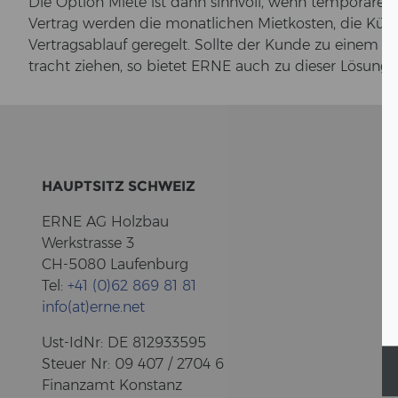
Die Op­ti­on Miete ist dann sinn­voll, wenn tem­po­rä­r
Ver­trag wer­den die mo­nat­li­chen Miet­kos­ten, die Kün
Ver­trags­ab­lauf ge­re­gelt. Soll­te der Kunde zu einem 
tracht zie­hen, so bie­tet ERNE auch zu die­ser Lö­sung
HAUPT­SITZ SCHWEIZ
ERNE AG Holz­bau
Werk­stras­se 3
CH-5080 Lau­fen­burg
Tel:
+41 (0)62 869 81 81
info(at)erne.net
Ust-​IdNr: DE 812933595
Steu­er Nr: 09 407 / 2704 6
Fi­nanz­amt Kon­stanz