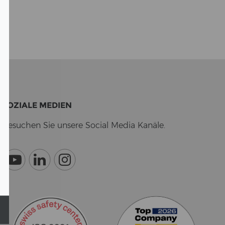
SO­ZIA­LE ME­DI­EN
Be­su­chen Sie un­se­re So­cial Media Ka­nä­le.