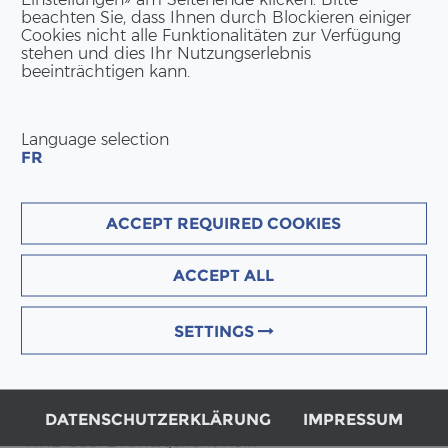
e Räume nur für we­ni­ge Mo­na­te ge­braucht wer­den. Im
beachten Sie, dass Ihnen durch Blockieren einiger
­di­gungs­fris­ten und eine mög­li­che Über­nah­me nach
Cookies nicht alle Funktionalitäten zur Verfügung
spä­te­ren Zeit­punkt den Kauf des Mo­dul­ge­bäu­des in Be­
stehen und dies Ihr Nutzungserlebnis
beeinträchtigen kann.
 Hand.
Language selection
FR
KON­TAKT DEUTSCH­LAND
ACCEPT REQUIRED COOKIES
ERNE GmbH
Am Hans-​Teich 14
ACCEPT ALL
DE-51674 Wiehl
Tel:
+49 2262 69 94 50
SETTINGS
info(at)erne.net
Ge­schäfts­lei­tung
Bernd Bonsch | Pa­trick Suter
DATENSCHUTZERKLÄRUNG
IMPRESSUM
HRB 85872 Amts­ge­richt Köln