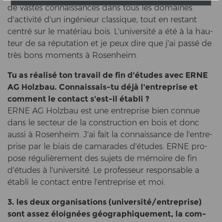
de vas­tes con­nais­sances dans tous les do­maines
d'activité d'un ingénieur clas­si­que, tout en re­stant
centré sur le matériau bois. L'université a été à la hau­
t­eur de sa réputation et je peux dire que j'ai passé de
très bons mo­ments à Ro­sen­heim.
Tu as réalisé ton tra­vail de fin d'études avec ERNE
AG Holz­bau. Connaissais-​tu déjà l'en­t­re­pri­se et
com­ment le con­tact s'est-​il établi ?
ERNE AG Holz­bau est une en­t­re­pri­se bien con­nue
dans le sec­teur de la con­struc­tion en bois et donc
aussi à Ro­sen­heim. J'ai fait la con­nais­sance de l'en­t­re­
pri­se par le biais de ca­ma­ra­des d'études. ERNE pro­
po­se régulièrement des su­jets de mémoire de fin
d'études à l'université. Le pro­fes­seur re­sponsa­ble a
établi le con­tact entre l'en­t­re­pri­se et moi.
3. les deux or­ga­ni­sa­ti­ons (université/en­t­re­pri­se)
sont assez éloignées géographiquement, la com­