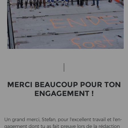
MERCI BEAU­COUP POUR TON
EN­GA­GE­MENT !
Un grand merci, Ste­fan, pour l'ex­cel­lent tra­vail et l'en­
ga­ge­ment dont tu as fait preuve lors de la rédaction