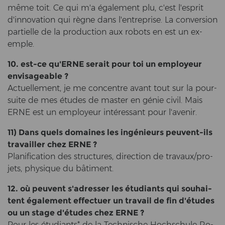
même toit. Ce qui m'a également plu, c'est l'es­prit
d'in­no­va­ti­on qui règne dans l'en­t­re­pri­se. La con­ver­si­on
par­ti­el­le de la pro­duc­tion aux ro­bots en est un ex­
emp­le.
10. est-​ce qu'ERNE se­rait pour toi un em­ploy­eur
en­vi­sa­gea­ble ?
Ac­tu­el­le­ment, je me con­cent­re avant tout sur la pour­
suite de mes études de mas­ter en génie civil. Mais
ERNE est un em­ploy­eur intéressant pour l'ave­nir.
11) Dans quels do­maines les ingénieurs peuvent-​ils
tra­vail­ler chez ERNE ?
Pla­ni­fi­ca­ti­on des struc­tu­res, di­rec­tion de trav­aux/pro­
jets, phy­si­que du bâtiment.
12. où peu­vent s'adresser les étudiants qui sou­hai­
tent également ef­fec­tu­er un tra­vail de fin d'études
ou un stage d'études chez ERNE ?
Pour les étudiants* de la Tech­ni­sche Hoch­schu­le Ro­