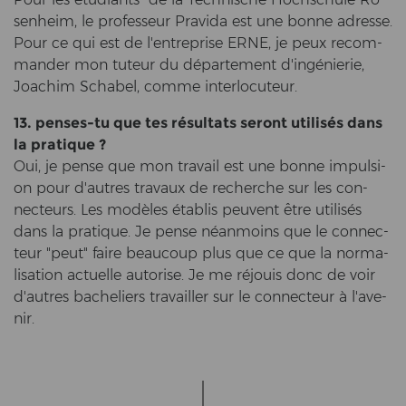
sen­heim, le pro­fes­seur Pra­vi­da est une bonne adres­se.
Pour ce qui est de l'en­t­re­pri­se ERNE, je peux re­com­
man­der mon tu­teur du département d'ingénierie,
Joa­chim Scha­bel, comme in­ter­lo­cu­teur.
13. penses-​tu que tes résultats se­ront utilisés dans
la pra­tique ?
Oui, je pense que mon tra­vail est une bonne im­pul­si­
on pour d'autres trav­aux de re­cher­che sur les con­
nec­teurs. Les modèles établis peu­vent être utilisés
dans la pra­tique. Je pense néanmoins que le con­nec­
teur "peut" faire beau­coup plus que ce que la nor­ma­
li­sa­ti­on ac­tu­el­le au­to­ri­se. Je me réjouis donc de voir
d'autres ba­che­liers tra­vail­ler sur le con­nec­teur à l'ave­
nir.