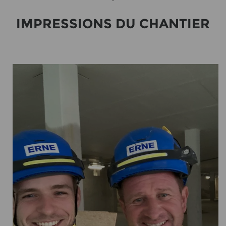
IM­PRES­SI­ONS DU CHAN­TIER