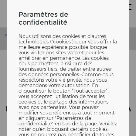
Paramètres de
confidentialité
Accueil
Carrière et emplois
Stage chez ERNE
Nous utilisons des cookies et d'autres
technologies ("cookies") pour vous offrir la
Interview
meilleure expérience possible lorsque
vous visitez nos sites web et pour les
améliorer en permanence. Les cookies
nous permettent, ainsi qu'à des
fournisseurs tiers, de traiter entre autres
des données personnelles. Comme nous
respectons votre vie privée, nous vous
demandons votre autorisation. En
cliquant sur le bouton "Tout accepter",
vous acceptez l'utilisation de tous les
cookies et le partage des informations
IN­TER­VIEW DE STE­FAN SUR SA
avec nos partenaires. Vous pouvez
modifier vos préférences à tout moment
THÈSE DE BA­CHE­LOR CHEZ
en cliquant sur "Paramètres de
confidentialité" en bas de la page. Veuillez
ERNE AG HOLZ­BAU
noter qu'en bloquant certains cookies,
vous ne pourrez pas bénéficier de toutes