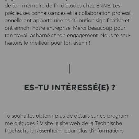
de ton mémoire de fin d'études chez ERNE. Les
précieuses con­nais­sances et la col­la­bo­ra­ti­on pro­fes­si­
on­nel­le ont apporté une con­tri­bu­ti­on si­gni­fi­ca­ti­ve et
ont en­ri­chi notre en­t­re­pri­se. Merci beau­coup pour
ton tra­vail acharné et ton en­ga­ge­ment. Nous te sou­
hai­tons le meil­leur pour ton ave­nir !
ES-TU INTÉRESSÉ(E) ?
Tu sou­hai­tes ob­tenir plus de détails sur ce pro­gram­
me d'études ? Vi­si­te le site web de la Tech­ni­sche
Hoch­schu­le Ro­sen­heim pour plus d'in­for­ma­ti­ons.