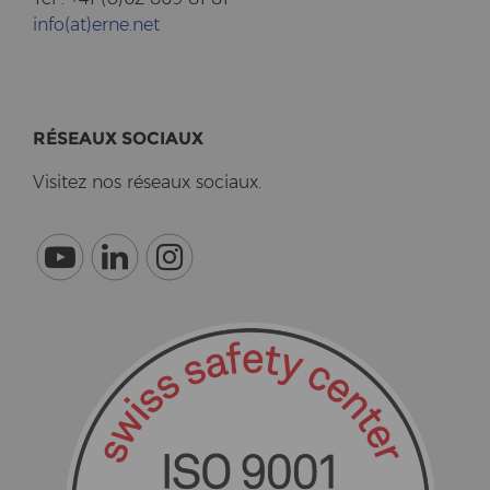
info(at)erne.net
RÉSEAUX SO­CI­AUX
Vi­si­tez nos réseaux so­ci­aux.