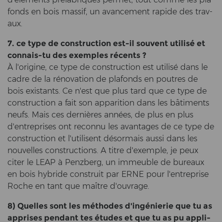
fonds en bois mas­sif, un avance­ment ra­pi­de des trav­
aux.
7. ce type de con­struc­tion est-​il sou­vent utilisé et
connais-​tu des ex­emp­les récents ?
À l'ori­gi­ne, ce type de con­struc­tion est utilisé dans le
cadre de la rénovation de pla­fonds en poutres de
bois existants. Ce n'est que plus tard que ce type de
con­struc­tion a fait son ap­pa­ri­ti­on dans les bâtiments
neufs. Mais ces dernières années, de plus en plus
d'en­t­re­pri­ses ont re­con­nu les avan­ta­ges de ce type de
con­struc­tion et l'uti­li­sent désormais aussi dans les
nou­vel­les con­struc­tions. A titre d'ex­emp­le, je peux
citer le LEAP à Penz­berg, un immeu­ble de bu­reaux
en bois hy­bri­de con­struit par ERNE pour l'en­t­re­pri­se
Roche en tant que maître d'ou­vra­ge.
8) Quel­les sont les méthodes d'ingénierie que tu as
ap­pri­ses pen­dant tes études et que tu as pu ap­pli­