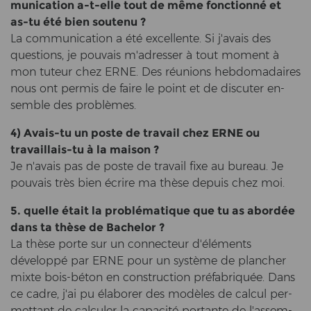
mu­ni­ca­ti­on a-​t-elle tout de même fonctionné et
as-tu été bien sou­tenu ?
La com­mu­ni­ca­ti­on a été ex­cel­len­te. Si j'avais des
ques­ti­ons, je pou­vais m'adresser à tout mo­ment à
mon tu­teur chez ERNE. Des réunions heb­do­madai­res
nous ont per­mis de faire le point et de dis­cu­ter en­
sem­ble des problèmes.
4) Avais-​tu un poste de tra­vail chez ERNE ou
travaillais-​tu à la mai­son ?
Je n'avais pas de poste de tra­vail fixe au bu­reau. Je
pou­vais très bien écrire ma thèse de­puis chez moi.
5. quel­le était la problématique que tu as abordée
dans ta thèse de Ba­che­lor ?
La thèse porte sur un con­nec­teur d'éléments
développé par ERNE pour un système de plan­cher
mixte bois-​béton en con­struc­tion préfabriquée. Dans
ce cadre, j'ai pu élaborer des modèles de cal­cul per­
met­tant de cal­cu­ler la capacité portan­te de l'as­sem­