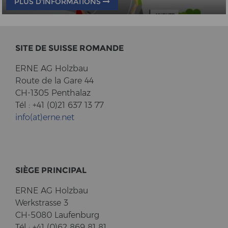
PLUS D'INFORMATIONS
SITE DE SUIS­SE RO­MAN­DE
ERNE AG Holz­bau
Route de la Gare 44
CH-1305 Pent­halaz
Tél : +41 (0)21 637 13 77
info(at)erne.net
SIÈGE PRIN­CI­PAL
ERNE AG Holz­bau
Werk­stras­se 3
CH-5080 Lau­fen­burg
Tél : +41 (0)62 869 81 81