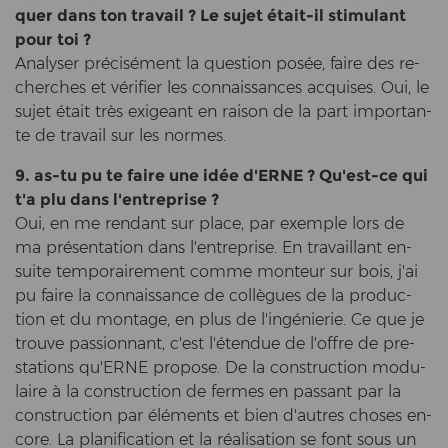
quer dans ton tra­vail ? Le sujet était-​il sti­mu­lant
pour toi ?
Ana­ly­ser précisément la ques­ti­on posée, faire des re­
cher­ches et vérifier les con­nais­sances acqui­ses. Oui, le
sujet était très exi­geant en rai­son de la part im­portan­
te de tra­vail sur les nor­mes.
9. as-tu pu te faire une idée d'ERNE ? Qu'est-​ce qui
t'a plu dans l'en­t­re­pri­se ?
Oui, en me ren­dant sur place, par ex­emp­le lors de
ma présentation dans l'en­t­re­pri­se. En tra­vail­lant en­
suite tem­por­ai­re­ment comme mon­teur sur bois, j'ai
pu faire la con­nais­sance de collègues de la pro­duc­
tion et du mon­ta­ge, en plus de l'ingénierie. Ce que je
trouve pas­si­onnant, c'est l'étendue de l'offre de pre­
sta­ti­ons qu'ERNE pro­po­se. De la con­struc­tion mo­du­
lai­re à la con­struc­tion de fer­mes en pas­sant par la
con­struc­tion par éléments et bien d'autres cho­ses en­
co­re. La pla­ni­fi­ca­ti­on et la réalisation se font sous un