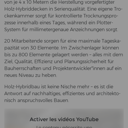
von je 4 x 10 Me­tern die Her­stel­lung vor­ge­fer­tig­ter
Holz-​Hybriddecken in Se­ri­en­qua­li­tät. Eine ei­ge­ne Tro­
cken­kam­mer sorgt für kon­trol­lier­te Trock­nungs­pro­
zes­se in­ner­halb eines Tages, wäh­rend ein Plotter-​
System für mil­li­me­ter­ge­naue An­zeich­nun­gen sorgt.
20 Mit­ar­bei­ten­de sor­gen für eine ma­xi­ma­le Ta­ges­ka­
pa­zi­tät von 30 Ele­men­te. Im Zwi­schen­la­ger kön­nen
bis zu 800 Ele­men­te ge­la­gert wer­den – alles mit dem
Ziel, Qua­li­tät, Ef­fi­zi­enz und Pla­nungs­si­cher­heit für
Bau­herr­schaf­ten und Pro­jekt­ent­wick­ler*innen auf ein
neues Ni­veau zu heben.
Holz-​Hybridbau ist keine Ni­sche mehr – es ist die
Ant­wort auf nach­hal­ti­ges, ef­fi­zi­en­tes und ar­chi­tek­to­
nisch an­spruchs­vol­les Bauen.
Activer les vidéos YouTube
Le contenu nécessite une