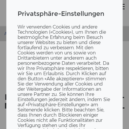
Privatsphäre-Einstellungen
Wir verwenden Cookies und andere
Technologien («Cookies»), um Ihnen die
Accueil
Actualités
Eröffnung Holz-Hybridbau
bestmögliche Erfahrung beim Besuch
unserer Websites zu bieten und diese
fortlaufend zu verbessern. Mit den
Cookies werden von uns sowie von
Drittanbietern unter anderem auch
personenbezogene Daten verarbeitet. Da
wir Ihre Privatsphäre respektieren, bitten
wir Sie um Erlaubnis. Durch Klicken auf
den Button «Alle akzeptieren» stimmen
Sie der Verwendung aller Cookies und
der Weitergabe der Informationen an
unsere Partner zu. Sie können Ihre
HOLZ-​HYBRIDBAU NEU DE­FI­
Einstellungen jederzeit ändern, indem Sie
NIERT - EIN STAR­KES SI­GNAL
auf «Privatsphäre-Einstellungen» am
Seitenende klicken. Bitte beachten Sie,
FÜR NACH­HAL­TI­GES BAUEN
dass Ihnen durch Blockieren einiger
Cookies nicht alle Funktionalitäten zur
Verfügung stehen und dies Ihr