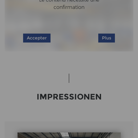
confirmation
Accepter
Plus
IM­PRES­SIO­NEN