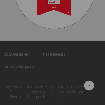
GROUPE ERNE
RÉFÉRENCES
POSTES VACANTS
Copyright © 2026
-
ERNE AG Holzbau
-
Paramètre de
confidentialité
-
Impressum
-
Mentions légales, protection
des données
-
Politique de cookies