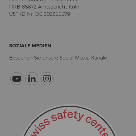
HRB 85872 Amts­ge­richt Köln
UST ID Nr. DE 302355579
SO­ZIA­LE ME­DI­EN
Be­su­chen Sie un­se­re So­cial Media Ka­nä­le.