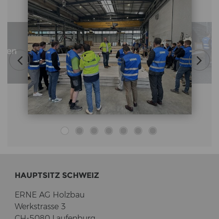
HAUPT­SITZ SCHWEIZ
ERNE AG Holz­bau
Werk­stras­se 3
CH-5080 Lau­fen­burg