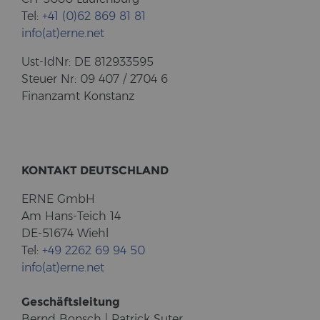
Tel:
+41 (0)62 869 81 81
info(at)erne.net
Ust-​IdNr: DE 812933595
Steu­er Nr: 09 407 / 2704 6
Fi­nanz­amt Kon­stanz
KON­TAKT DEUTSCH­LAND
ERNE GmbH
Am Hans-​Teich 14
DE-51674 Wiehl
Tel:
+49 2262 69 94 50
info(at)erne.net
Ge­schäfts­lei­tung
Bernd Bonsch | Pa­trick Suter