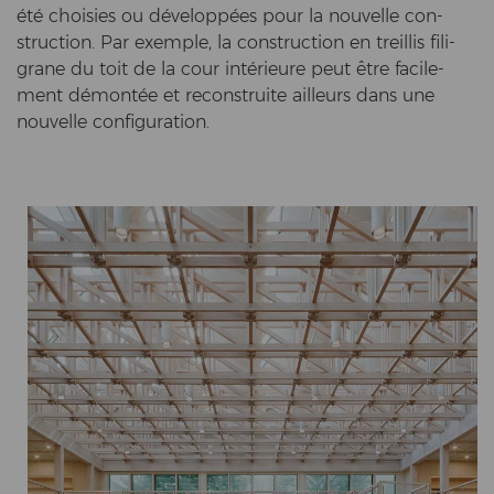
été choi­sies ou développées pour la nou­vel­le con­
struc­tion. Par ex­emp­le, la con­struc­tion en treil­lis fi­li­
gra­ne du toit de la cour intérieure peut être fa­ci­le­
ment démontée et re­con­struite ail­leurs dans une
nou­vel­le con­fi­gu­ra­ti­on.