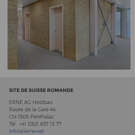
SITE DE SUIS­SE RO­MAN­DE
ERNE AG Holz­bau
Route de la Gare 44
CH-1305 Pent­halaz
Tél : +41 (0)21 637 13 77
info(at)erne.net