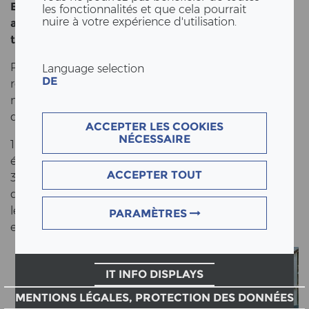
Em­prun­ter de nou­vel­les voies et re­le­ver les défis
les fonctionnalités et que cela pourrait
nuire à votre expérience d'utilisation.
avec des so­lu­ti­ons in­no­van­tes font par­tie de la cul­
tu­re d'en­t­re­pri­se d'ERNE.
Pour notre ex­ten­si­on, nous avons appliqué ce credo,
Language selection
DE
repensé des con­struc­tions éprouvées, développé de
nou­vel­les so­lu­ti­ons et fait du bâtiment un modèle
d'in­no­va­ti­on in­spi­rant à l'échelle 1:1.
ACCEPTER LES COOKIES
NÉCESSAIRE
100 pos­tes de tra­vail ul­tra­mo­der­nes en matériaux
écologiques et tech­no­lo­gies de poin­te, répartis sur
ACCEPTER TOUT
380m2
3'
, off­ri­ront à l'ave­nir un es­pace d'in­no­va­ti­on et
d'échange - une plaque tour­nan­te où se re­joig­nent
les con­nais­sances de nos col­la­bo­ra­teurs des bu­reaux
PARAMÈTRES
et des ate­liers ainsi que les sou­haits de nos cli­ents*.
IT INFO DISPLAYS
MENTIONS LÉGALES, PROTECTION DES DONNÉES