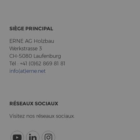
SIÈGE PRIN­CI­PAL
ERNE AG Holz­bau
Werk­stras­se 3
CH-5080 Lau­fen­burg
Tél : +41 (0)62 869 81 81
info(at)erne.net
RÉSEAUX SO­CI­AUX
Vi­si­tez nos réseaux so­ci­aux.