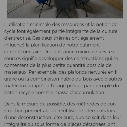
L'uti­li­sa­ti­on mi­ni­ma­le des res­sour­ces et la no­ti­on de
cycle font également par­tie intégrante de la cul­tu­re
d'en­t­re­pri­se. Ces deux thèmes ont également
influencé la pla­ni­fi­ca­ti­on de notre bâtiment
complémentaire. Une uti­li­sa­ti­on mi­ni­ma­le des res­
sour­ces si­gni­fie développer des con­struc­tions qui se
con­ten­tent de la plus pe­ti­te quantité pos­si­ble de
matériaux. Par ex­emp­le, des pla­fonds nervurés en fi­li­
gra­ne ou la com­bi­nai­son ha­bi­le du bois avec d'autres
matériaux adaptés à l'usage prévu - par ex­emp­le du
béton recyclé comme masse d'ac­cu­mu­la­ti­on.
Dans la me­su­re du pos­si­ble, des méthodes de con­
struc­tion per­met­tant de réutiliser les éléments lors
d'une déconstruction ultérieure, que ce soit dans leur
intégralité ou sous forme de pièces détachées, ont