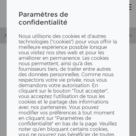
Paramètres de
confidentialité
Accueil
Actualités
Déménagement dans notre extension
Nous utilisons des cookies et d'autres
technologies ("cookies") pour vous offrir la
meilleure expérience possible lorsque
vous visitez nos sites web et pour les
améliorer en permanence. Les cookies
nous permettent, ainsi qu'à des
fournisseurs tiers, de traiter entre autres
des données personnelles. Comme nous
respectons votre vie privée, nous vous
demandons votre autorisation. En
cliquant sur le bouton "Tout accepter",
vous acceptez l'utilisation de tous les
PHI­LO­SO­PHIE DE­VE­NUE ES­
cookies et le partage des informations
avec nos partenaires. Vous pouvez
PACE
modifier vos préférences à tout moment
en cliquant sur "Paramètres de
confidentialité" en bas de la page. Veuillez
noter qu'en bloquant certains cookies,
vous ne pourrez pas bénéficier de toutes