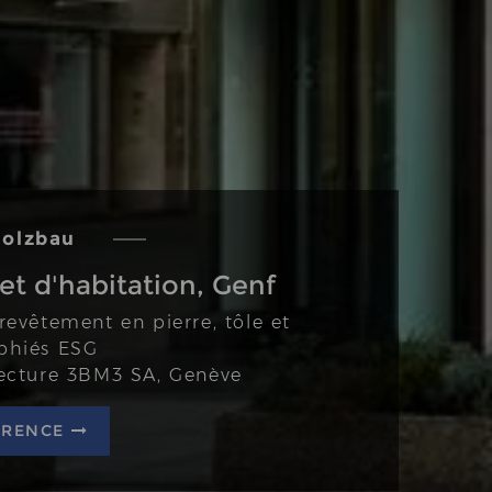
olzbau
olzbau
t d'habitation, Genf
t d'habitation, Genf
revêtement en pierre, tôle et
revêtement en pierre, tôle et
aphiés ESG
aphiés ESG
itecture 3BM3 SA, Genève
itecture 3BM3 SA, Genève
FÉRENCE
FÉRENCE