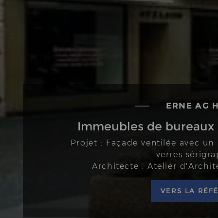
ERNE AG H
ERNE AG H
Immeubles de bureaux e
Immeubles de bureaux e
Projet : Façade ventilée avec un 
Projet : Façade ventilée avec un 
verres sérigr
verres sérigr
Architecte : Atelier d'Arch
Architecte : Atelier d'Arch
VERS LA RÉ
VERS LA RÉ