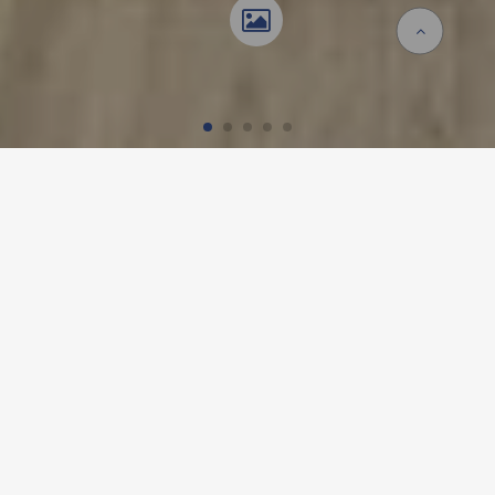
Accueil
Références
Installation intérieure Marinello
INSTALLATION INTÉRIEURE
MARINELLO, ZURICH
Détails du projet